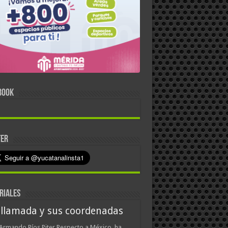
BOOK
TER
RIALES
 llamada y sus coordenadas
Armando Ríos Piter Respecto a México, ha