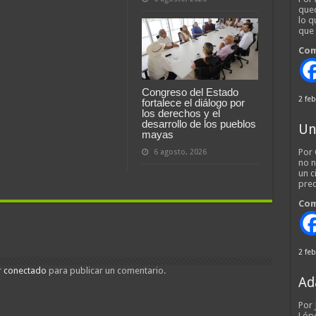
qued
lo q
que
Com
Congreso del Estado
2 feb
fortalece el diálogo por
los derechos y el
desarrollo de los pueblos
Un
mayas
Por 
6 agosto, 2026
no n
un c
pred
Com
2 feb
r
conectado
para publicar un comentario.
Ad
Por
Lópe