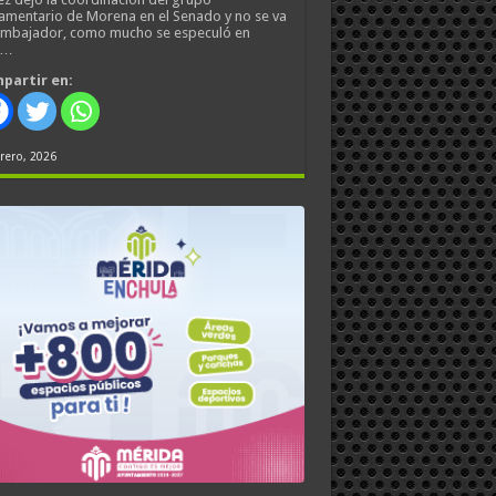
amentario de Morena en el Senado y no se va
embajador, como mucho se especuló en
s…
partir en:
rero, 2026