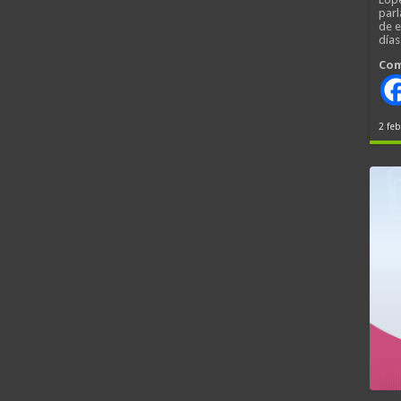
parl
de 
día
Com
2 feb