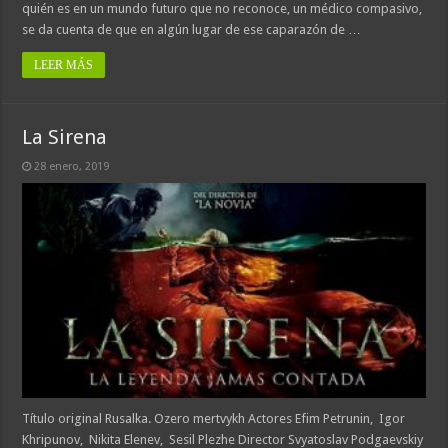
quién es en un mundo futuro que no reconoce, un médico compasivo,
se da cuenta de que en algún lugar de ese caparazón de …
LEER MÁS
La Sirena
28 enero, 2019
Título original Rusalka. Ozero mertvykh Actores Efim Petrunin, Igor
Khripunov, Nikita Elenev, Sesil Plezhe Director Svyatoslav Podgaevskiy