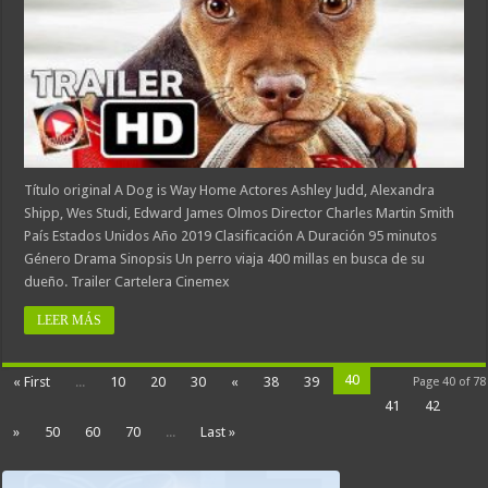
Título original A Dog is Way Home Actores Ashley Judd, Alexandra
Shipp, Wes Studi, Edward James Olmos Director Charles Martin Smith
País Estados Unidos Año 2019 Clasificación A Duración 95 minutos
Género Drama Sinopsis Un perro viaja 400 millas en busca de su
dueño. Trailer Cartelera Cinemex
LEER MÁS
40
« First
...
10
20
30
«
38
39
Page 40 of 78
41
42
»
50
60
70
...
Last »