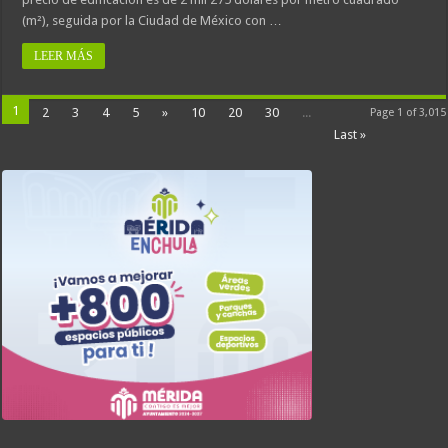
(m²), seguida por la Ciudad de México con …
LEER MÁS
1
2
3
4
5
»
10
20
30
...
Page 1 of 3,015
Last »