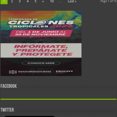
1
2
3
4
5
»
10
...
Last »
Page 1 of 15
FACEBOOK
TWITTER