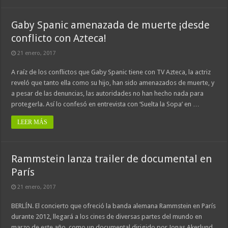
Gaby Spanic amenazada de muerte ¡desde
conflicto con Azteca!
21 enero, 2017
A raíz de los conflictos que Gaby Spanic tiene con TV Azteca, la actriz
reveló que tanto ella como su hijo, han sido amenazados de muerte, y
a pesar de las denuncias, las autoridades no han hecho nada para
protegerla. Así lo confesó en entrevista con ‘Suelta la Sopa’ en …
LEER MÁS
Rammstein lanza trailer de documental en
París
21 enero, 2017
BERLÍN. El concierto que ofreció la banda alemana Rammstein en París
durante 2012, llegará a los cines de diversas partes del mundo en
marzo de este año, como un documental dirigido por Jonas Akerlund.