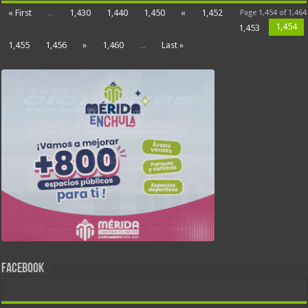
« First
...
1,430
1,440
1,450
«
1,452
Page 1,454 of 1,464
1,454
1,453
1,455
1,456
»
1,460
...
Last »
FACEBOOK