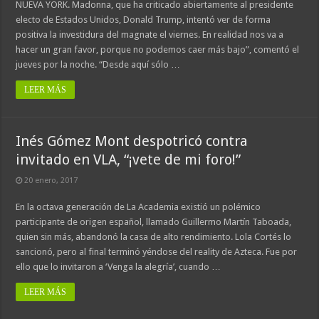
NUEVA YORK. Madonna, que ha criticado abiertamente al presidente
electo de Estados Unidos, Donald Trump, intentó ver de forma
positiva la investidura del magnate el viernes. En realidad nos va a
hacer un gran favor, porque no podemos caer más bajo”, comentó el
jueves por la noche. “Desde aquí sólo …
LEER MÁS
Inés Gómez Mont despotricó contra
invitado en VLA, “¡vete de mi foro!”
20 enero, 2017
En la octava generación de La Academia existió un polémico
participante de origen español, llamado Guillermo Martín Taboada,
quien sin más, abandonó la casa de alto rendimiento. Lola Cortés lo
sancionó, pero al final terminó yéndose del reality de Azteca. Fue por
ello que lo invitaron a ‘Venga la alegría’, cuando …
LEER MÁS