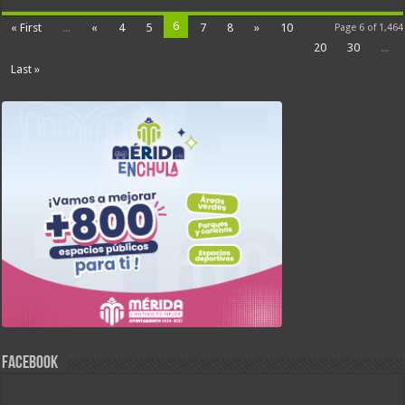
6
« First
...
«
4
5
7
8
»
10
Page 6 of 1,464
20
30
...
Last »
FACEBOOK