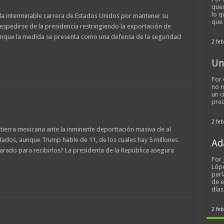
qued
lo q
la interminable carrera de Estados Unidos por mantener su
que
spedirse de la presidencia restringiendo la exportación de
 Aunque la medida se presenta como una defensa de la seguridad
2 feb
Un
Por 
no n
un c
pred
2 feb
 tierra mexicana ante la inminente deporttación masiva de al
dos, aunque Trump hable de 11, de los cuales hay 5 millones
Ad
rado para recibirlos? La presidenta de la República asegura
Por
Lópe
parl
de 
día
2 feb