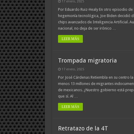
17 enero, 2025
Por Eduardo Ruiz-Healy En otro episodio de 
hegemonía tecnológica, Joe Biden decidió de
chips avanzados de Inteligencia Artificial.
nacional, no deja de ser irónico …
LEER MÁS
Trompada migratoria
17 enero, 2025
Por José Cárdenas Retiembla en su centro la
menos 13 millones de migrantes indocumenta
de mexicanos. ¿Nuestro gobierno está prepa
que sí. Al …
LEER MÁS
Retratazo de la 4T