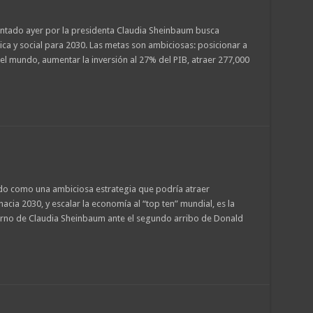
entado ayer por la presidenta Claudia Sheinbaum busca
ca y social para 2030. Las metas son ambiciosas: posicionar a
el mundo, aumentar la inversión al 27% del PIB, atraer 277,000
ado como una ambiciosa estrategia que podría atraer
acia 2030, y escalar la economía al “top ten” mundial, es la
erno de Claudia Sheinbaum ante el segundo arribo de Donald