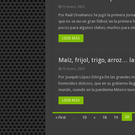
15 enero, 2025
Por Raúl Orvañanos Se jugó la primera Jorna
que no se vio un gran fútbol; en la primera f
pocos para algunos clubes, muchos para ot
LEER MÁS
Maíz, frijol, trigo, arroz… 
10 enero, 2025
Por Joaquín López-Dóriga De las grandes me
homicidios dolosos, que en su gobierno llega
mundo, cuando en la pandemia México tuvo 
LEER MÁS
20
« First
...
10
«
18
19