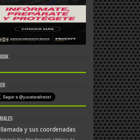
BOOK
TER
RIALES
 llamada y sus coordenadas
Armando Ríos Piter Respecto a México, ha