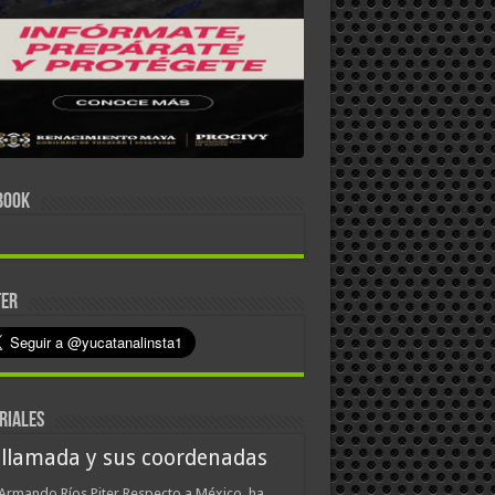
BOOK
TER
RIALES
 llamada y sus coordenadas
Armando Ríos Piter Respecto a México, ha