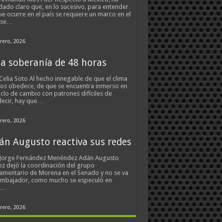
ado claro que, en lo sucesivo, para entender
ue ocurre en el país se requiere un marco en el
 se…
rero, 2026
a soberanía de 48 horas
Celia Soto Al hecho innegable de que el clima
os obedece, de que se encuentra inmerso en
iclo de cambio con patrones difíciles de
ecir, hay que…
rero, 2026
án Augusto reactiva sus redes
 Jorge Fernández Menéndez Adán Augusto
z dejó la coordinación del grupo
amentario de Morena en el Senado y no se va
embajador, como mucho se especuló en
s…
rero, 2026