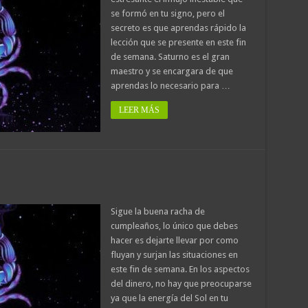
se formó en tu signo, pero el
secreto es que aprendas rápido la
lección que se presente en este fin
de semana. Saturno es el gran
maestro y se encargara de que
aprendas lo necesario para …
LEER MÁS
Sigue la buena racha de
cumpleaños, lo único que debes
hacer es dejarte llevar por como
fluyan y surjan las situaciones en
este fin de semana. En los aspectos
del dinero, no hay que preocuparse
ya que la energía del Sol en tu