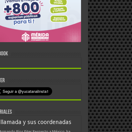
BOOK
TER
RIALES
 llamada y sus coordenadas
Armando Ríos Piter Respecto a México, ha