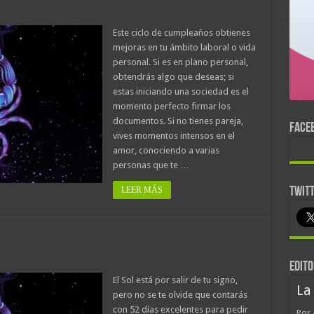
Este ciclo de cumpleaños obtienes
mejoras en tu ámbito laboral o vida
personal. Si es en plano personal,
obtendrás algo que deseas; si
estas iniciando una sociedad es el
momento perfecto firmar los
documentos. Si no tienes pareja,
FACE
vives momentos intensos en el
amor, conociendo a varias
personas que te …
LEER MÁS
TWIT
EDITO
El Sol está por salir de tu signo,
La
pero no se te olvide que contarás
con 52 días excelentes para pedir
Por 