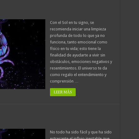
Con el Sol en tu signo, se
recomienda iniciar una limpieza
profunda de todo lo que ya no
funciona, tanto emocional como
físico en tu vida; esto tiene la
finalidad de ayudarte a vivir sin
obstáculos, emociones negativos y
resentimientos. El universo te da
como regalo el entendimiento y
comprensión …
LEER MÁS
No todo ha sido fácil y que ha sido
estresante el influjo inestable que