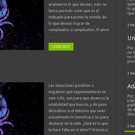
qued
al universo lo que desees, esto se
lo q
llama periodo solar que es el
que
indicado para poner la semilla de
lo que deseas lograr de
2 feb
cumpleaños a cumpleaños. El amor
…
Un
LEER MÁS
Por 
no n
un c
pred
2 feb
Ad
Las situaciones positivas o
negativas que experimentaras en
Por
este ciclo, son para que alcances la
Lópe
estabilidad que buscas; y de paso
parl
de 
descubras si el entorno que vives
día
actualmente te beneficia o no para
destacar en la vida. ¿Qué es lo que
2 feb
te hace falta en el amor? Gracias a