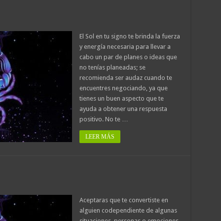
El Sol en tu signo te brinda la fuerza
y energía necesaria para llevar a
cabo un par de planes o ideas que
no tenías planeadas; se
recomienda ser audaz cuando te
encuentres negociando, ya que
tienes un buen aspecto que te
ayuda a obtener una respuesta
positivo. No te …
LEER MÁS
Aceptaras que te convertiste en
alguien codependiente de algunas
situaciones, personas o emociones,