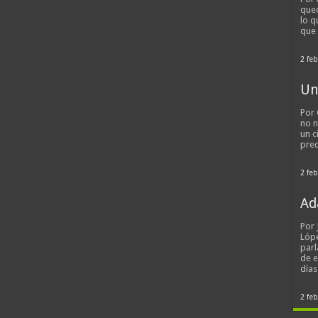
qued
lo q
que
2 feb
Un
Por 
no n
un c
pred
2 feb
Ad
Por
Lópe
parl
de 
día
2 feb