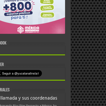
BOOK
TER
RIALES
 llamada y sus coordenadas
Armando Ríos Piter Respecto a México, ha