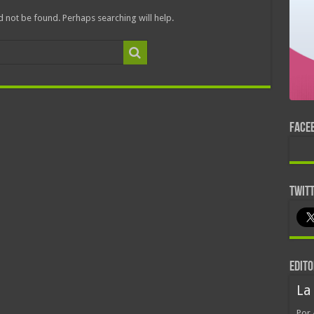
 not be found. Perhaps searching will help.
FACE
TWIT
EDITO
La
Por 