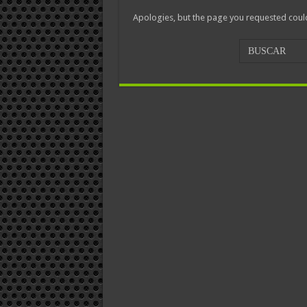
Apologies, but the page you requested could