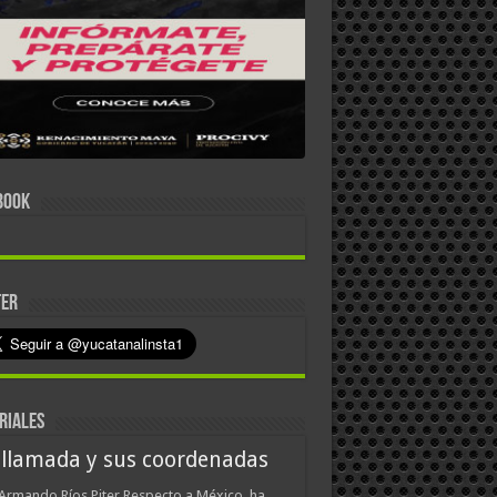
BOOK
TER
RIALES
 llamada y sus coordenadas
Armando Ríos Piter Respecto a México, ha