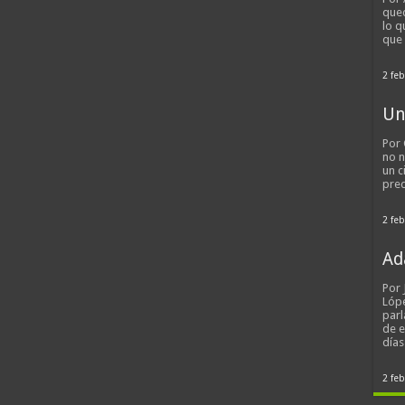
qued
lo q
que
2 feb
Un
Por 
no n
un c
pred
2 feb
Ad
Por
Lópe
parl
de 
día
2 feb