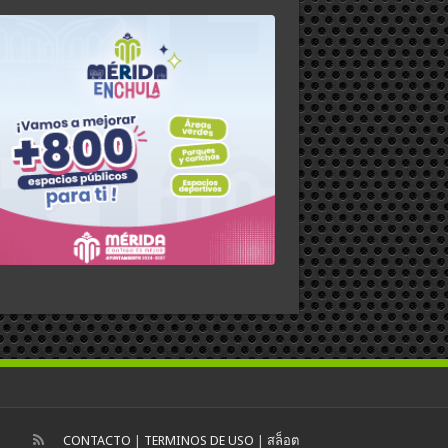
CONTACTO
|
TERMINOS DE USO
|
สล็อต