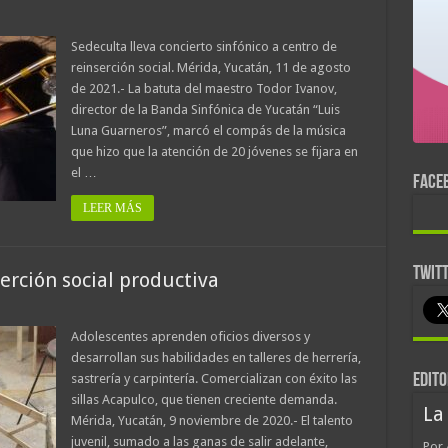
Sedeculta lleva concierto sinfónico a centro de
reinserción social. Mérida, Yucatán, 11 de agosto
de 2021.- La batuta del maestro Todor Ivanov,
director de la Banda Sinfónica de Yucatán “Luis
Luna Guarneros”, marcó el compás de la música
que hizo que la atención de 20 jóvenes se fijara en
el …
FACE
LEER MÁS
TWIT
rción social productiva
Adolescentes aprenden oficios diversos y
desarrollan sus habilidades en talleres de herrería,
sastrería y carpintería. Comercializan con éxito las
EDITO
sillas Acapulco, que tienen creciente demanda.
La
Mérida, Yucatán, 9 noviembre de 2020.- El talento
juvenil, sumado a las ganas de salir adelante,
Por 