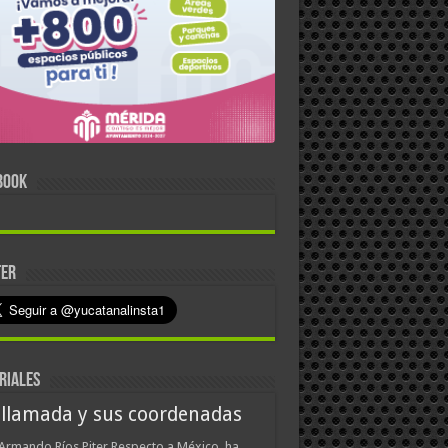
BOOK
TER
RIALES
 llamada y sus coordenadas
Armando Ríos Piter Respecto a México, ha