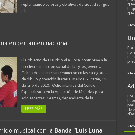
qued
replanteando valores y objetivos de vida, distingue
lo q
a las …
que
2 feb
Un
ama en certamen nacional
Por 
no n
un c
El Gobierno de Mauricio Vila Dosal contribuye a la
pred
efectiva reinserción social de las y los jóvenes.
Ocho adolescentes intervinieron en las categorías
2 feb
de dibujo y creación literaria. Mérida, Yucatán, 15
Ad
de julio de 2020.- Ocho internos del Centro
Especializado en la Aplicación de Medidas para
Por
Adolescentes (Ceama), dependiente de la …
Lópe
parl
LEER MÁS
de 
día
2 feb
rrido musical con la Banda “Luis Luna