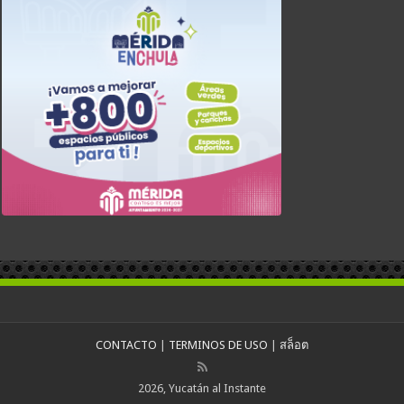
CONTACTO
|
TERMINOS DE USO
|
สล็อต
2026, Yucatán al Instante