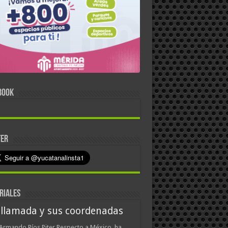
BOOK
TER
RIALES
 llamada y sus coordenadas
Armando Ríos Piter Respecto a México, ha