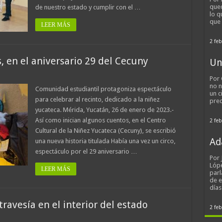
qued
de nuestro estado y cumplir con el …
lo q
que
LEER MÁS
2 feb
, en el aniversario 29 del Cecuny
Un
Por 
no n
Comunidad estudiantil protagoniza espectáculo
un c
para celebrar al recinto, dedicado a la niñez
pred
yucateca. Mérida, Yucatán, 26 de enero de 2023.-
Así como inician algunos cuentos, en el Centro
2 feb
Cultural de la Niñez Yucateca (Cecuny), se escribió
Ad
una nueva historia titulada Había una vez un circo,
espectáculo por el 29 aniversario …
Por
Lópe
LEER MÁS
parl
de 
día
ravesía en el interior del estado
2 feb