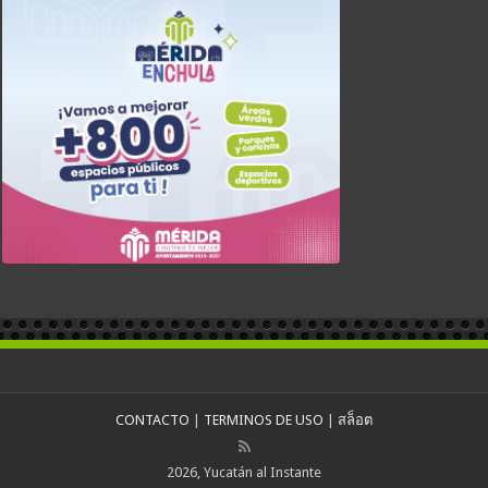
CONTACTO
|
TERMINOS DE USO
|
สล็อต
2026, Yucatán al Instante