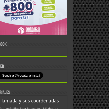
BOOK
TER
RIALES
 llamada y sus coordenadas
Armando Ríos Piter Respecto a México, ha