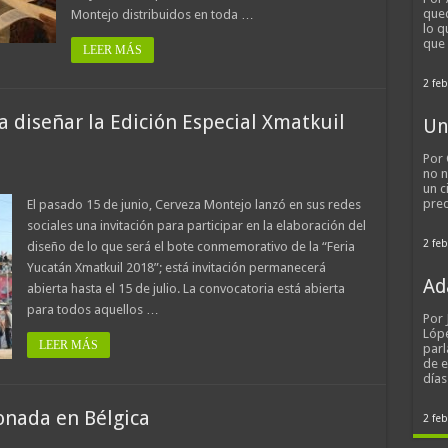
qued
Montejo distribuidos en toda …
lo q
que
LEER MÁS
2 feb
 diseñar la Edición Especial Xmatkuil
Un
Por 
no n
un c
pred
El pasado 15 de junio, Cerveza Montejo lanzó en sus redes
sociales una invitación para participar en la elaboración del
2 feb
diseño de lo que será el bote conmemorativo de la “Feria
Yucatán Xmatkuil 2018”; está invitación permanecerá
Ad
abierta hasta el 15 de julio. La convocatoria está abierta
para todos aquellos …
Por
Lópe
LEER MÁS
parl
de 
día
onada en Bélgica
2 feb