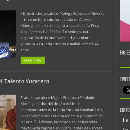
▪ El ilustrador yucateco “Kolega Soberanis” lleva su
arte en un bote edición limitada de Cerveza
Montejo, que será lanzado a la venta en la Feria
Yucatán Xmatkuil 2019. ▪ El diseño es una
inspiración de la biodiversidad y la cultura
yucateca. ▪ La Feria Yucatán Xmatkuil cumple 45
años, …
FACE
LEER MÁS
TWIT
l Talento Yucateco
El artista yucateco Miguel Francisco Escalante
Marfil, ganador del diseño del bote
conmemorativo de la Feria Yucatán Xmatkuil 2018,
EDITO
es reconicido por Cerveza Montejo y el comité de
La
la Feria.  El diseño, insipirado en las leyendas
mayas, está impreso en 720 mil botes de Cerveza
Por 