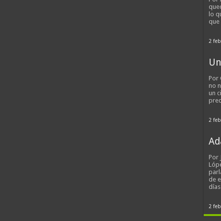
qued
lo q
que
2 feb
Un
Por 
no n
un c
pred
2 feb
Ad
Por
Lópe
parl
de 
día
2 feb