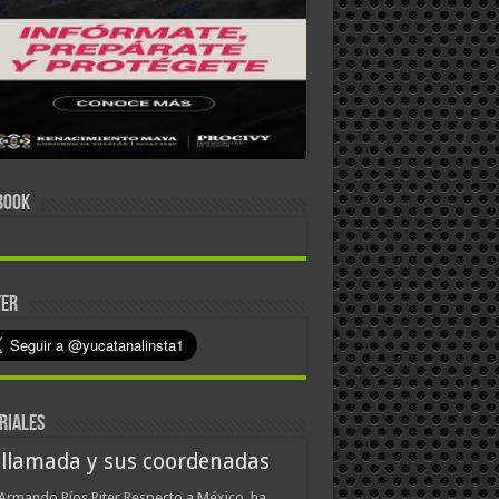
BOOK
TER
RIALES
 llamada y sus coordenadas
Armando Ríos Piter Respecto a México, ha