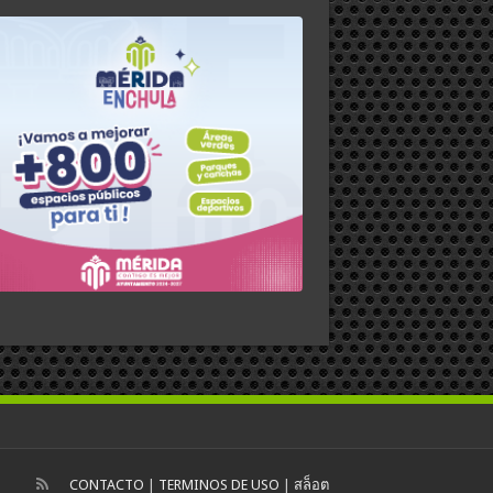
CONTACTO
|
TERMINOS DE USO
|
สล็อต