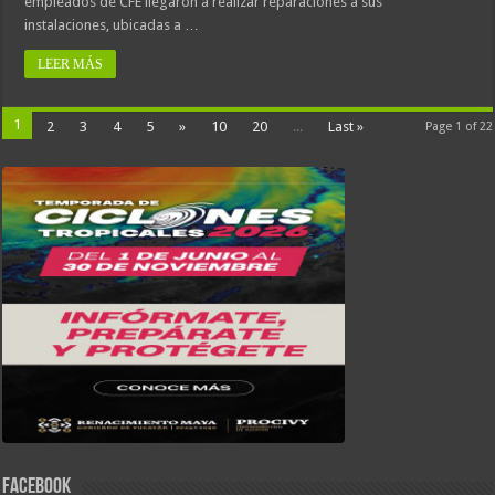
empleados de CFE llegaron a realizar reparaciones a sus
instalaciones, ubicadas a …
LEER MÁS
1
2
3
4
5
»
10
20
...
Last »
Page 1 of 22
FACEBOOK