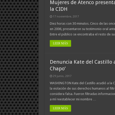
Mujeres de Atenco presenta
la CIDH
17 noviembre, 2017
Diez horas con 30 minutos. Cinco de las onc
en 2006, presentaron su testimonio oral an
Entre el público se encontraba el resto de
LEER MÁS
Denuncia Kate del Castillo a
Chapo’
29 junio, 2017
WASHINGTON Kate del Castillo acudió a la 
la violación de sus derechos humanos al fil
considera falsa. Fueron filtradas informaci
a mí reestablecer mi nombre …
LEER MÁS