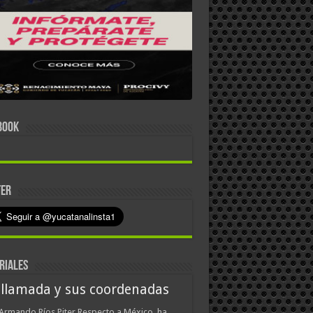
BOOK
TER
RIALES
 llamada y sus coordenadas
Armando Ríos Piter Respecto a México, ha