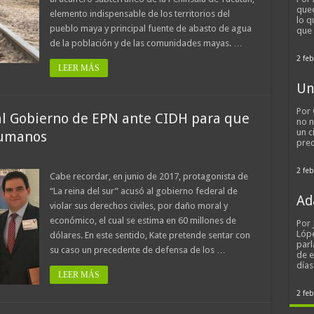
qued
elemento indispensable de los territorios del
lo q
pueblo maya y principal fuente de abasto de agua
que
de la población y de las comunidades mayas. …
2 feb
LEER MÁS
Un
Por 
 al Gobierno de EPN ante CIDH para que
no n
un c
Humanos
pred
2 feb
Cabe recordar, en junio de 2017, protagonista de
“La reina del sur” acusó al gobierno federal de
Ad
violar sus derechos civiles, por daño moral y
económico, el cual se estima en 60 millones de
Por
Lópe
dólares. En este sentido, Kate pretende sentar con
parl
su caso un precedente de defensa de los …
de 
día
LEER MÁS
2 feb