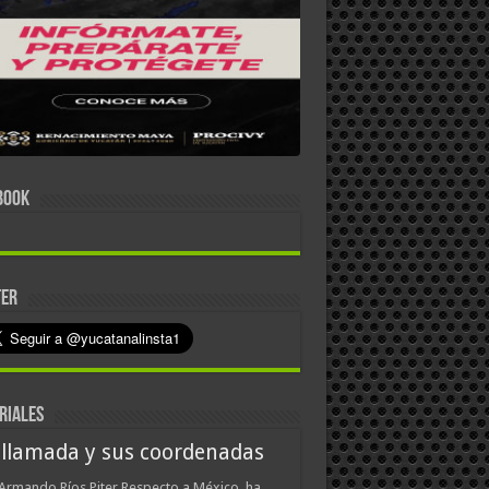
BOOK
TER
RIALES
 llamada y sus coordenadas
Armando Ríos Piter Respecto a México, ha