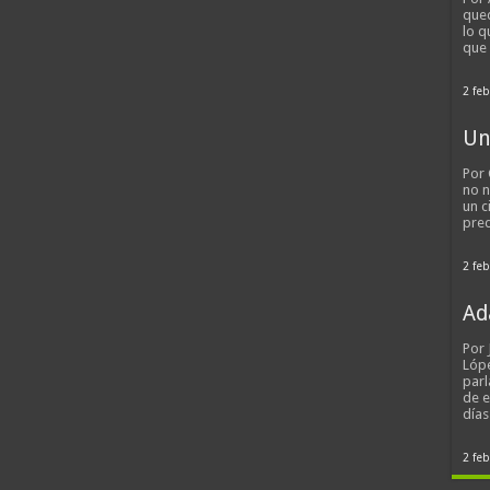
qued
lo q
que
2 feb
Un
Por 
no n
un c
pred
2 feb
Ad
Por
Lópe
parl
de 
día
2 feb