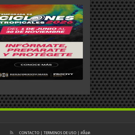
CONTACTO
|
TERMINOS DE USO
|
สล็อต