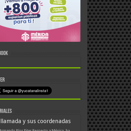
BOOK
TER
RIALES
 llamada y sus coordenadas
Armando Ríos Piter Respecto a México, ha