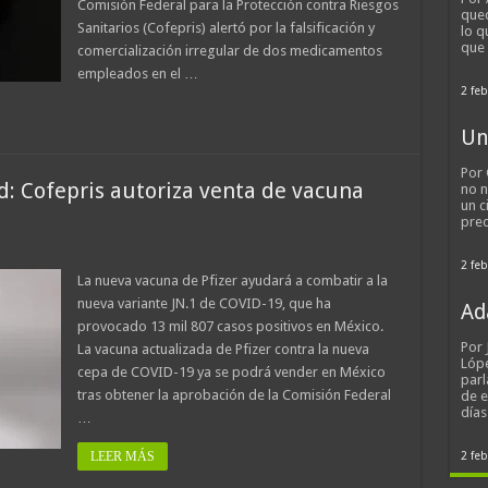
Comisión Federal para la Protección contra Riesgos
qued
Sanitarios (Cofepris) alertó por la falsificación y
lo q
que
comercialización irregular de dos medicamentos
empleados en el …
2 feb
Un
Por 
id: Cofepris autoriza venta de vacuna
no n
un c
pred
2 feb
La nueva vacuna de Pfizer ayudará a combatir a la
nueva variante JN.1 de COVID-19, que ha
Ad
provocado 13 mil 807 casos positivos en México.
Por
La vacuna actualizada de Pfizer contra la nueva
Lópe
cepa de COVID-19 ya se podrá vender en México
parl
tras obtener la aprobación de la Comisión Federal
de 
día
…
LEER MÁS
2 feb