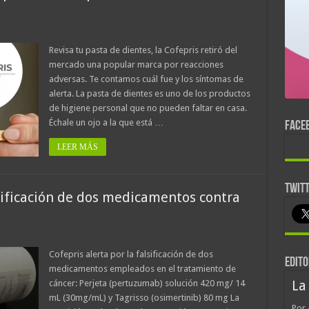
Revisa tu pasta de dientes, la Cofepris retiró del
mercado una popular marca por reacciones
adversas. Te contamos cuál fue y los síntomas de
alerta. La pasta de dientes es uno de los productos
de higiene personal que no pueden faltar en casa.
Échale un ojo a la que está …
FACE
LEER MÁS
TWIT
lsificación de dos medicamentos contra
Cofepris alerta por la falsificación de dos
EDITO
medicamentos empleados en el tratamiento de
cáncer: Perjeta (pertuzumab) solución 420 mg/ 14
La
mL (30mg/mL) y Tagrisso (osimertinib) 80 mg La
Por 