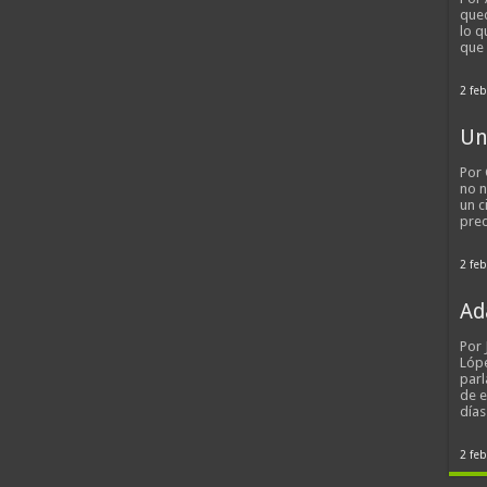
qued
lo q
que
2 feb
Un
Por 
no n
un c
pred
2 feb
Ad
Por
Lópe
parl
de 
día
2 feb