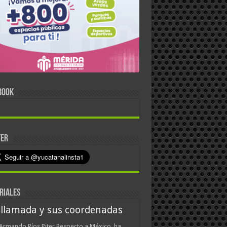
BOOK
TER
RIALES
 llamada y sus coordenadas
Armando Ríos Piter Respecto a México, ha