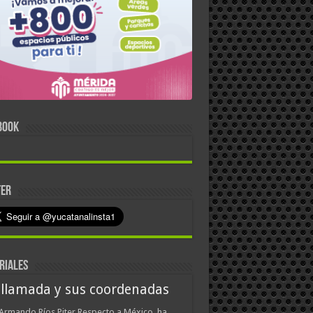
BOOK
TER
RIALES
 llamada y sus coordenadas
Armando Ríos Piter Respecto a México, ha