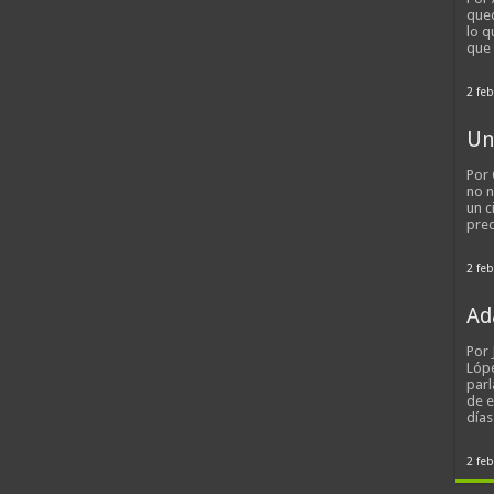
qued
lo q
que
2 feb
Un
Por 
no n
un c
pred
2 feb
Ad
Por
Lópe
parl
de 
día
2 feb