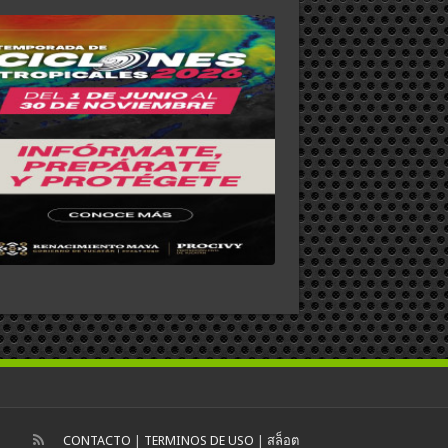
CONTACTO
|
TERMINOS DE USO
|
สล็อต