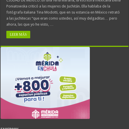
CIUDAD DE MÉXICO. En una feria literaria, la escritora mexicana Elena
Poniatowska criticó a las mujeres de Juchitán. Ella hablaba de la
fotógrafa italiana Tina Modotti, que en su estancia en México retrató
a las juchitecas “que eran como ustedes, así muy delgaditas… pero
ahora, las que yo he visto, …
LEER MÁS