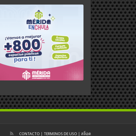
CONTACTO
|
TERMINOS DE USO
|
สล็อต