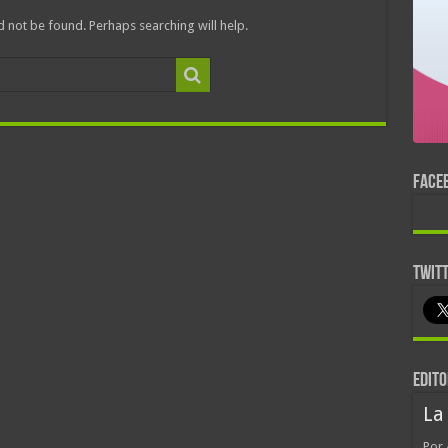
 not be found. Perhaps searching will help.
FACE
TWIT
EDITO
La
Por 