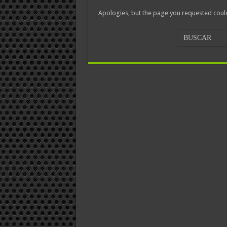
Apologies, but the page you requested could