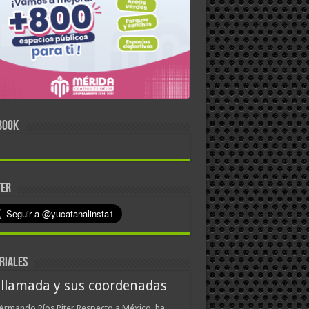
BOOK
TER
RIALES
 llamada y sus coordenadas
Armando Ríos Piter Respecto a México, ha