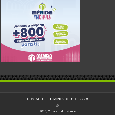
CONTACTO
|
TERMINOS DE USO
|
สล็อต
2026, Yucatán al Instante