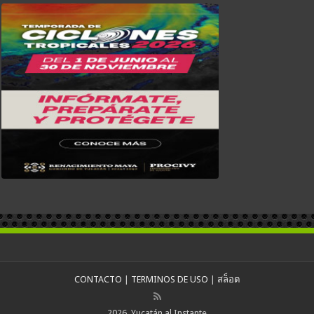
CONTACTO
|
TERMINOS DE USO
|
สล็อต
2026, Yucatán al Instante