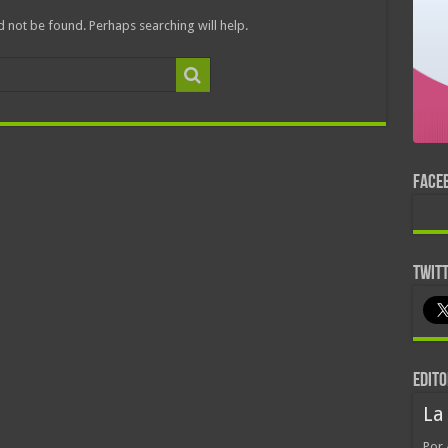
 not be found. Perhaps searching will help.
FACE
TWIT
EDITO
La
Por 