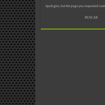
Apologies, but the page you requested could