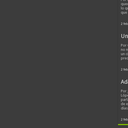
qued
lo q
que
2 feb
Un
Por 
no n
un c
pred
2 feb
Ad
Por
Lópe
parl
de 
día
2 feb