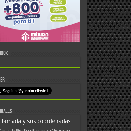
BOOK
TER
RIALES
 llamada y sus coordenadas
Armando Ríos Piter Respecto a México, ha