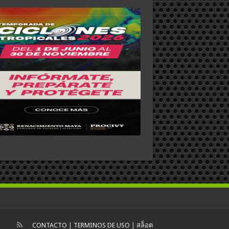
CONTACTO
|
TERMINOS DE USO
|
สล็อต