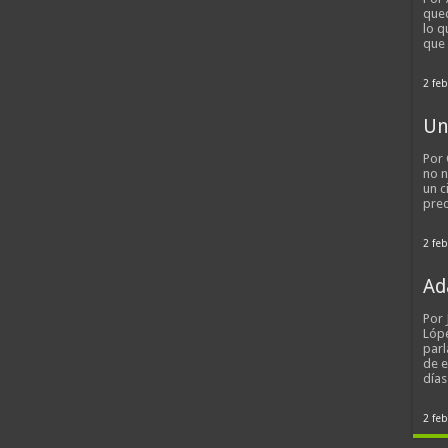
qued
lo q
que
2 feb
Un
Por 
no n
un c
pred
2 feb
Ad
Por
Lópe
parl
de 
día
2 feb