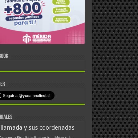
BOOK
TER
RIALES
 llamada y sus coordenadas
Armando Ríos Piter Respecto a México, ha