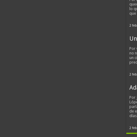
qued
lo q
que
2 feb
Un
Por 
no n
un c
pred
2 feb
Ad
Por
Lópe
parl
de 
día
2 feb