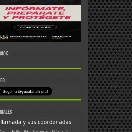
BOOK
TER
RIALES
 llamada y sus coordenadas
Armando Ríos Piter Respecto a México, ha