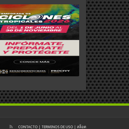
CONTACTO
|
TERMINOS DE USO
|
สล็อต