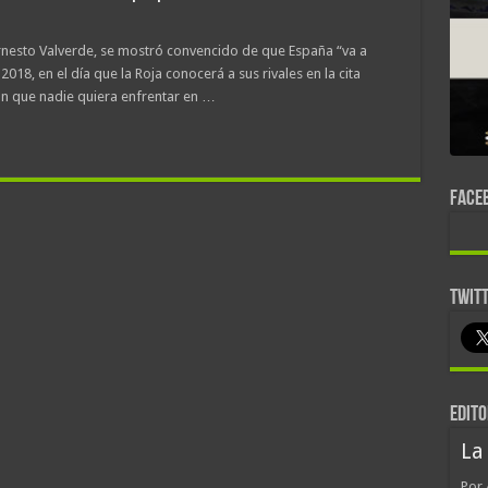
 Ernesto Valverde, se mostró convencido de que España “va a
018, en el día que la Roja conocerá a sus rivales en la cita
ón que nadie quiera enfrentar en …
FACE
TWIT
EDITO
La
Por 