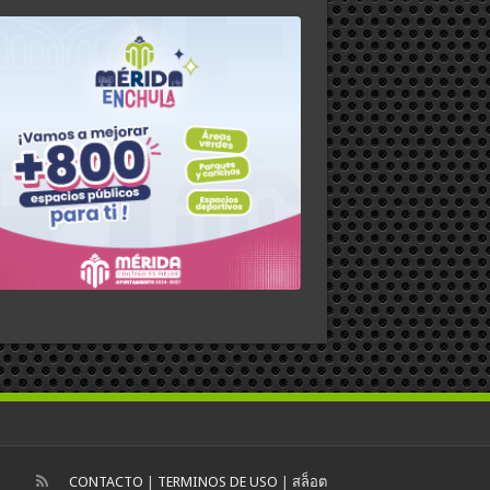
CONTACTO
|
TERMINOS DE USO
|
สล็อต