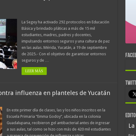
La Segey ha activado 292 protocolos en Educación
Básica y brindado pláticas a más de 15 mil
estudiantes, madres, padres y docentes,
impulsando entornos seguros y una cultura de paz
en las aulas. Mérida, Yucatán, a 19 de septiembre
de 2025.- Con el objetivo de garantizar entornos
FACE
seguros y de …
LEER MÁS
TWIT
contra influenza en planteles de Yucatán
En este primer día de clases, las y los niños inscritos en la
EDITO
Escuela Primaria “Emma Godoy”, ubicada en la colonia
Guadalupana, recibieron gel antibacterial antes de ingresar
La
a sus aulas, tal como se hizo con más de 420 mil estudiantes
a manera de prevención de influenza y otras
Por 