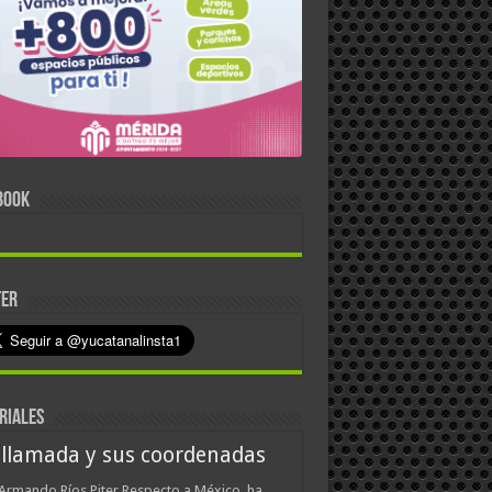
BOOK
TER
RIALES
 llamada y sus coordenadas
Armando Ríos Piter Respecto a México, ha