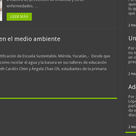
qued
enfermedades. …
lo q
que
LEER MÁS
2 feb
Un
gen el medio ambiente
Por 
no n
tificación de Escuela Sustentable. Mérida, Yucatán,.- Desde que
un c
pred
como reciclar el agua y la basura en sus talleres de educación
beth Cardós Chim y Ángela Chan Oh, estudiantes de la primaria
2 feb
Ad
Por
Lópe
parl
de 
día
2 feb