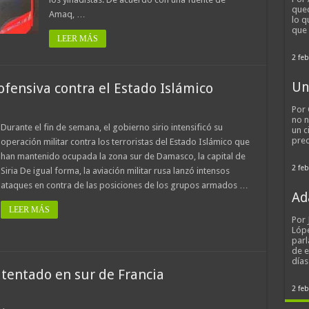
qued
Amaq, …
lo q
que
LEER MÁS
2 feb
Un
u ofensiva contra el Estado Islámico
Por 
no n
Durante el fin de semana, el gobierno sirio intensificó su
un c
pred
operación militar contra los terroristas del Estado Islámico que
han mantenido ocupada la zona sur de Damasco, la capital de
2 feb
Siria De igual forma, la aviación militar rusa lanzó intensos
ataques en contra de las posiciones de los grupos armados …
Ad
LEER MÁS
Por
Lópe
parl
de 
día
atentado en sur de Francia
2 feb