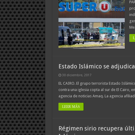
PAR
pro
ind
gen
Med
L
Estado Islámico se adjudica
30 diciembre, 2017
EL CAIRO. El grupo terrorista Estado Islámico
contra una iglesia copta al sur de El Cairo, en
agencia de noticias Amaq. La agencia afiliad
LEER MÁS
Régimen sirio recupera últ