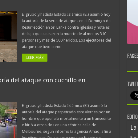
El grupo yihadista Estado Islámico (EI) asumió hoy
la autoría de la serie de ataques en el Domingo de
Resurrección en Sri Lanka contra iglesias y hoteles
de lujo que causaron la muerte de al menos 310
personas y más de 500 heridos. Los ejecutores del
ataque que tuvo como …
FACE
LEER MÁS
ría del ataque con cuchillo en
TWIT
El grupo yihadista Estado Islámico (EI) asumió la
autoría del ataque perpetrado este viernes por un
EDITO
hombre que apuñaló mortalmente a un transeúnte
e hirió a otros dos en una céntrica calle de
La
Melbourne, según informó la agencia Amaq, afín a
Por 
los yihadistas. De acuerdo con una fuente de