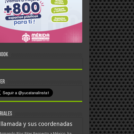
BOOK
TER
RIALES
 llamada y sus coordenadas
Armando Ríos Piter Respecto a México, ha