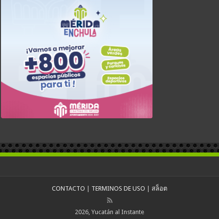
CONTACTO
|
TERMINOS DE USO
|
สล็อต
2026, Yucatán al Instante