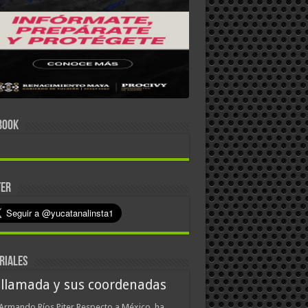
BOOK
TER
RIALES
 llamada y sus coordenadas
Armando Ríos Piter Respecto a México, ha