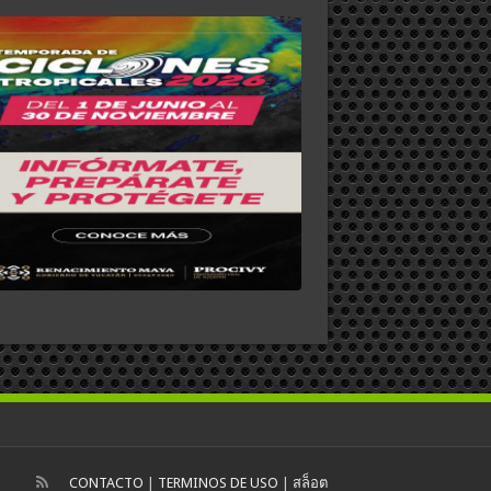
CONTACTO
|
TERMINOS DE USO
|
สล็อต