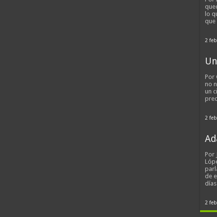
qued
lo q
que
2 feb
Un
Por 
no n
un c
pred
2 feb
Ad
Por
Lópe
parl
de 
día
2 feb