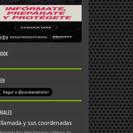
BOOK
TER
RIALES
 llamada y sus coordenadas
Armando Ríos Piter Respecto a México, ha