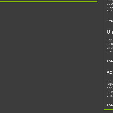
qued
lo q
que
2 feb
Un
Por 
no n
un c
pred
2 feb
Ad
Por
Lópe
parl
de 
día
2 feb