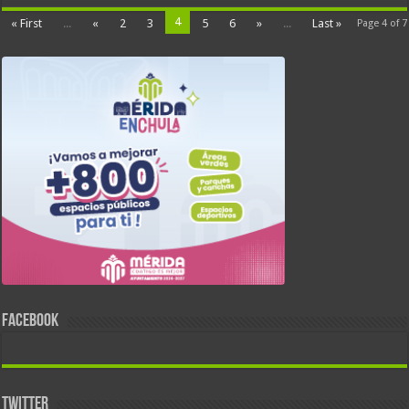
4
« First
...
«
2
3
5
6
»
...
Last »
Page 4 of 7
FACEBOOK
TWITTER