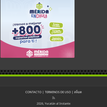
CONTACTO
|
TERMINOS DE USO
|
สล็อต
2026, Yucatán al Instante