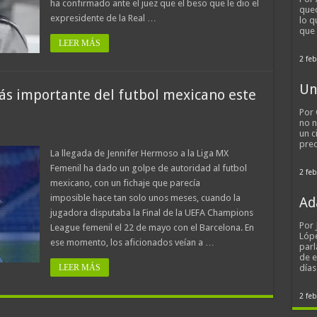
ha confirmado ante el juez que el beso que le dio el
qued
expresidente de la Real …
lo q
que
LEER MÁS
2 feb
Un
más importante del futbol mexicano este
Por 
no n
un c
pred
La llegada de Jennifer Hermoso a la Liga MX
Femenil ha dado un golpe de autoridad al futbol
2 feb
mexicano, con un fichaje que parecía
imposible hace tan solo unos meses, cuando la
Ad
jugadora disputaba la Final de la UEFA Champions
Por
League femenil el 22 de mayo con el Barcelona. En
Lópe
ese momento, los aficionados veían a …
parl
de 
LEER MÁS
día
2 feb