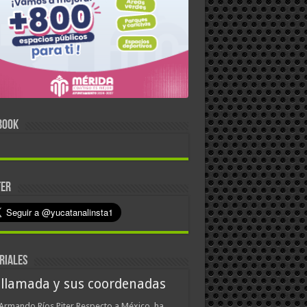
BOOK
TER
RIALES
 llamada y sus coordenadas
Armando Ríos Piter Respecto a México, ha