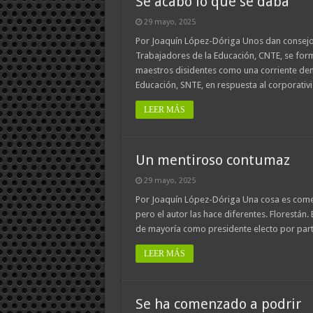
Se acabó lo que se daba
29 mayo, 2025
Por Joaquín López-Dóriga Unos dan consejos
Trabajadores de la Educación, CNTE, se form
maestros disidentes como una corriente dem
Educación, SNTE, en respuesta al corporati
LEER MÁS
Un mentiroso contumaz
29 mayo, 2025
Por Joaquín López-Dóriga Una cosa es comet
pero el autor las hace diferentes. Florestán. 
de mayoría como presidente electo por parte
LEER MÁS
Se ha comenzado a podrir