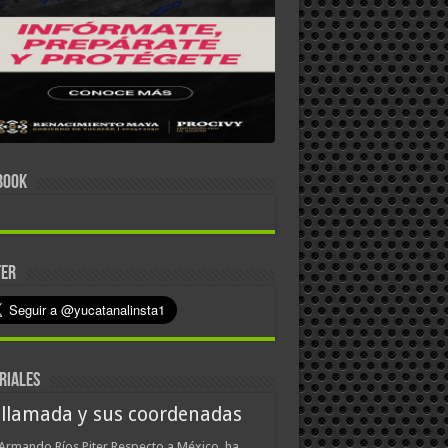
BOOK
TER
RIALES
 llamada y sus coordenadas
Armando Ríos Piter Respecto a México, ha