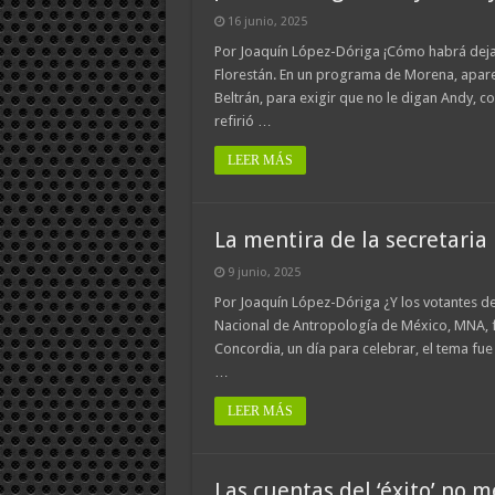
16 junio, 2025
Por Joaquín López-Dóriga ¡Cómo habrá dejado
Florestán. En un programa de Morena, apare
Beltrán, para exigir que no le digan Andy, 
refirió …
LEER MÁS
La mentira de la secretaria
9 junio, 2025
Por Joaquín López-Dóriga ¿Y los votantes d
Nacional de Antropología de México, MNA, fu
Concordia, un día para celebrar, el tema fue
…
LEER MÁS
Las cuentas del ‘éxito’ no 