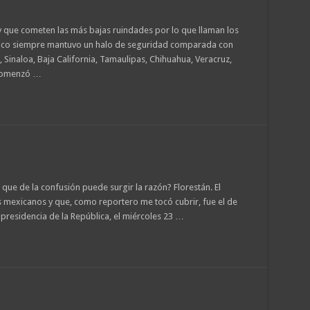
 que cometen las más bajas ruindades por lo que llaman los
éxico siempre mantuvo un halo de seguridad comparada con
Sinaloa, Baja California, Tamaulipas, Chihuahua, Veracruz,
 comenzó …
ue de la confusión puede surgir la razón? Florestán. El
s mexicanos y que, como reportero me tocó cubrir, fue el de
 presidencia de la República, el miércoles 23 …