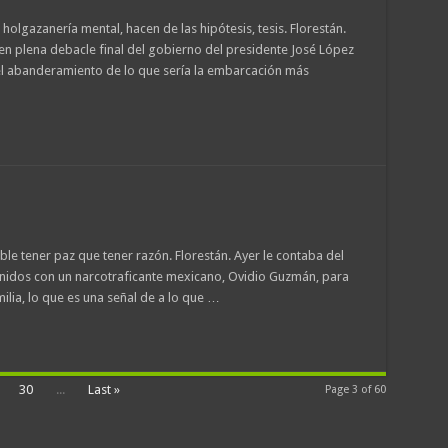
olgazanería mental, hacen de las hipótesis, tesis. Florestán.
n plena debacle final del gobierno del presidente José López
 el abanderamiento de lo que sería la embarcación más
le tener paz que tener razón. Florestán. Ayer le contaba del
Unidos con un narcotraficante mexicano, Ovidio Guzmán, para
ilia, lo que es una señal de a lo que …
30
...
Last »
Page 3 of 60