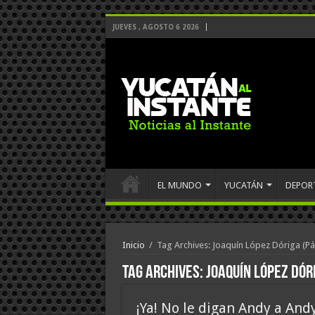
JUEVES , AGOSTO 6 2026
EL MUNDO
YUCATÁN
DEPOR
Inicio
/
Tag Archives: Joaquín López Dóriga
(Pá
Tag Archives:
Joaquín López Dór
¡Ya! No le digan Andy a And