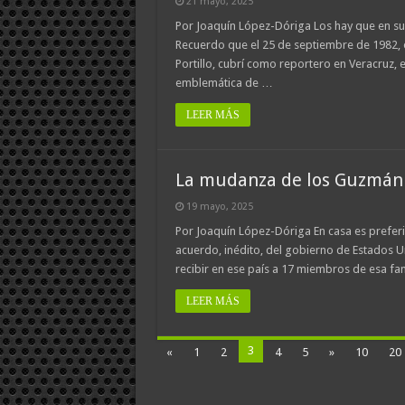
21 mayo, 2025
Por Joaquín López-Dóriga Los hay que en su h
Recuerdo que el 25 de septiembre de 1982, e
Portillo, cubrí como reportero en Veracruz,
emblemática de …
LEER MÁS
La mudanza de los Guzmán
19 mayo, 2025
Por Joaquín López-Dóriga En casa es preferib
acuerdo, inédito, del gobierno de Estados 
recibir en ese país a 17 miembros de esa fam
LEER MÁS
3
«
1
2
4
5
»
10
20