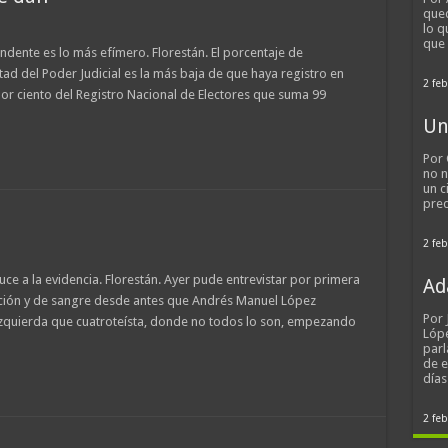
qued
lo q
que
dente es lo más efímero. Florestán. El porcentaje de
tad del Poder Judicial es la más baja de que haya registro en
2 feb
por ciento del Registro Nacional de Electores que suma 99
Un
Por 
no n
un c
pred
2 feb
ce a la evidencia. Florestán. Ayer pude entrevistar por primera
Ad
vicción y de sangre desde antes que Andrés Manuel López
Por
zquierda que cuatroteísta, donde no todos lo son, empezando
Lópe
parl
de 
día
2 feb