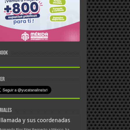
BOOK
TER
RIALES
 llamada y sus coordenadas
Armando Ríos Piter Respecto a México, ha