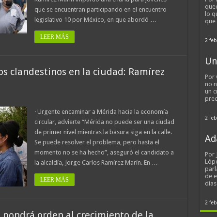
qued
que se encuentran participando en el encuentro
lo q
legislativo 10 por México, en que abordó …
que
LEER MÁS
2 feb
Un
os clandestinos en la ciudad: Ramírez
Por 
no n
un c
pred
· Urgente encaminar a Mérida hacia la economía
2 feb
circular, advierte “Mérida no puede ser una ciudad
de primer nivel mientras la basura siga en la calle.
Ad
Se puede resolver el problema, pero hasta el
momento no se ha hecho”, aseguró el candidato a
Por
Lópe
la alcaldía, Jorge Carlos Ramírez Marín. En …
parl
de 
LEER MÁS
día
2 feb
pondrá orden al crecimiento de la