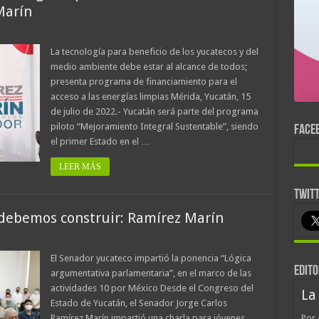
Marín
La tecnología para beneficio de los yucatecos y del
medio ambiente debe estar al alcance de todos;
presenta programa de financiamiento para el
acceso a las energías limpias Mérida, Yucatán, 15
de julio de 2022.- Yucatán será parte del programa
piloto “Mejoramiento Integral Sustentable”, siendo
FACE
el primer Estado en el …
LEER MÁS
TWIT
 debemos construir: Ramírez Marín
El Senador yucateco impartió la ponencia “Lógica
EDITO
argumentativa parlamentaria”, en el marco de las
actividades 10 por México Desde el Congreso del
La
Estado de Yucatán, el Senador Jorge Carlos
Ramírez Marín impartió una charla para jóvenes
Por 