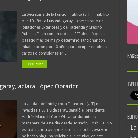
La Secretaría de la Función Pública (SFP) inhabilitó
por 10 años a Luis Videgaray, exsecretrario de
Relaciones Exteriores y de Hacienda y Crédito
Público. En un comunicado, la SFP detalló que el
pasado mes de mayo determinó sancionar con
inhabilitación por 10 años para ocupar empleos,
cargos o comisiones en …
FACE
LEER MÁS
TWIT
egaray, aclara López Obrador
La Unidad de Inteligencia Financiera (UIF) no
investiga a Luis Videgaray, señaló el presidente
Andrés Manuel López Obrador durante su
EDITO
mañanera de este día desde Torreón, Coahuila. No,
La
es la denuncia que presentó el señor Lozoya y no
he hecho ninguna solicitud al ejecutivo, en este
Por 