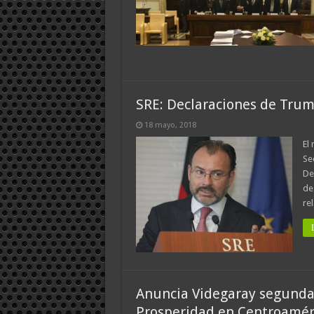
SRE: Declaraciones de Trum
18 mayo, 2018
El
Se
De
de
re
Anuncia Videgaray segunda
Prosperidad en Centroamér