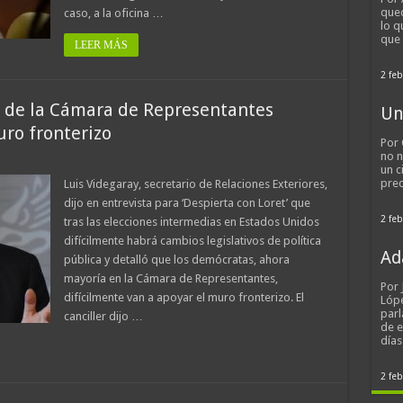
qued
caso, a la oficina …
lo q
que
LEER MÁS
2 feb
s de la Cámara de Representantes
Un
uro fronterizo
Por 
no n
un c
pred
Luis Videgaray, secretario de Relaciones Exteriores,
dijo en entrevista para ‘Despierta con Loret’ que
2 feb
tras las elecciones intermedias en Estados Unidos
difícilmente habrá cambios legislativos de política
Ad
pública y detalló que los demócratas, ahora
mayoría en la Cámara de Representantes,
Por
difícilmente van a apoyar el muro fronterizo. El
Lópe
parl
canciller dijo …
de 
día
2 feb