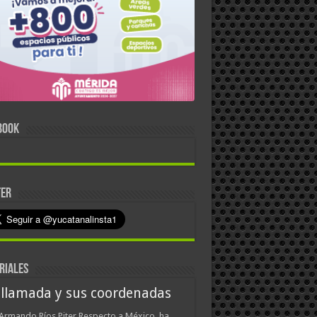
BOOK
TER
RIALES
 llamada y sus coordenadas
Armando Ríos Piter Respecto a México, ha