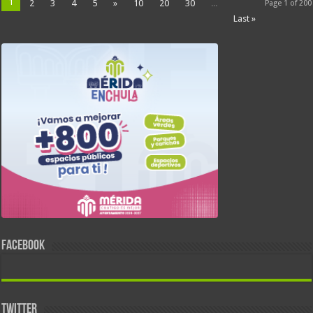
1
2
3
4
5
»
10
20
30
...
Page 1 of 200
Last »
FACEBOOK
TWITTER