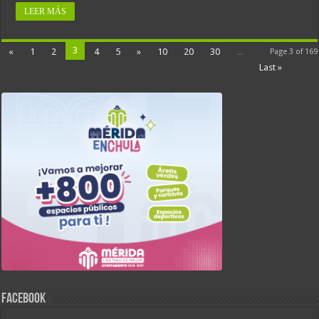
LEER MÁS
3
«
1
2
4
5
»
10
20
30
...
Page 3 of 169
Last »
FACEBOOK