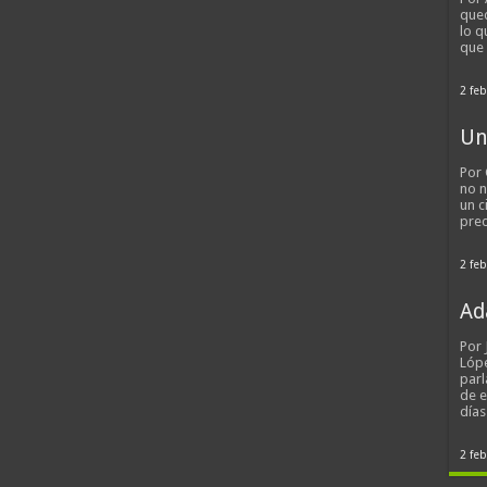
qued
lo q
que
2 feb
Un
Por 
no n
un c
pred
2 feb
Ad
Por
Lópe
parl
de 
día
2 feb