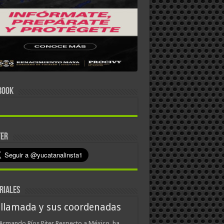
BOOK
TER
RIALES
 llamada y sus coordenadas
Armando Ríos Piter Respecto a México, ha