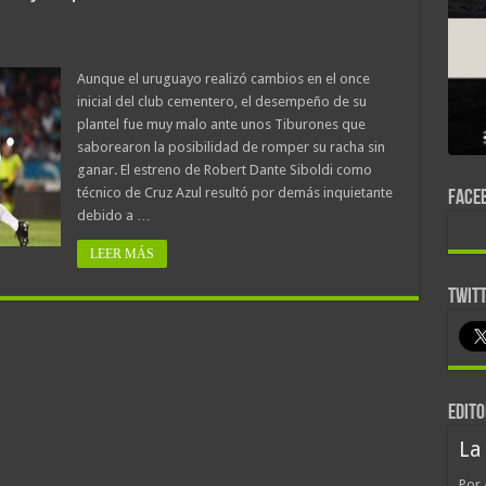
Aunque el uruguayo realizó cambios en el once
inicial del club cementero, el desempeño de su
plantel fue muy malo ante unos Tiburones que
saborearon la posibilidad de romper su racha sin
ganar. El estreno de Robert Dante Siboldi como
técnico de Cruz Azul resultó por demás inquietante
FACE
debido a …
LEER MÁS
TWIT
EDITO
La
Por 