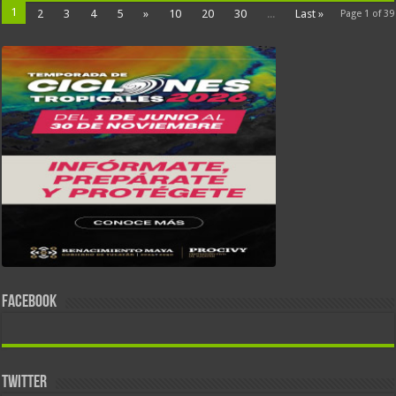
1
2
3
4
5
»
10
20
30
...
Last »
Page 1 of 39
FACEBOOK
TWITTER