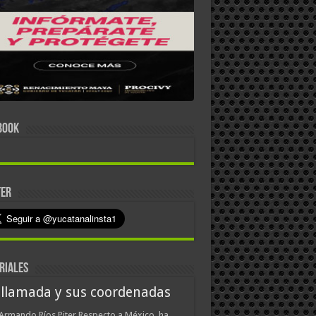
BOOK
TER
RIALES
 llamada y sus coordenadas
Armando Ríos Piter Respecto a México, ha