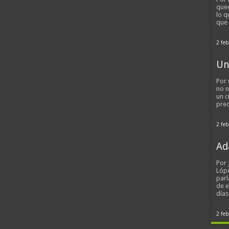
qued
lo q
que
2 feb
Un
Por 
no n
un c
pred
2 feb
Ad
Por
Lópe
parl
de 
día
2 feb