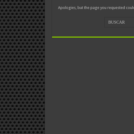
Apologies, but the page you requested could