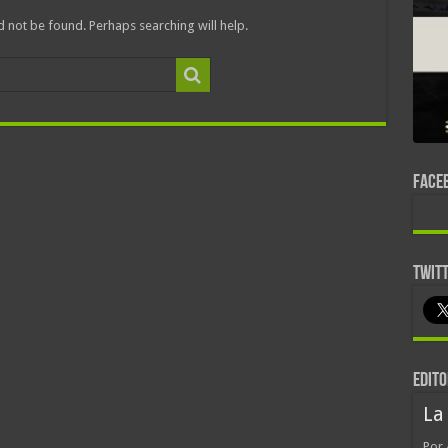
 not be found. Perhaps searching will help.
FACE
TWIT
EDITO
La
Por 