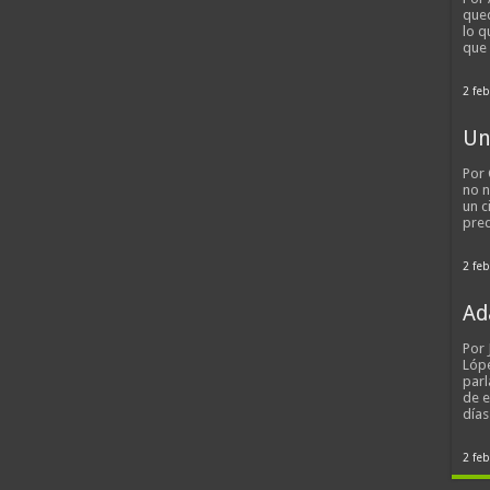
qued
lo q
que
2 feb
Un
Por 
no n
un c
pred
2 feb
Ad
Por
Lópe
parl
de 
día
2 feb