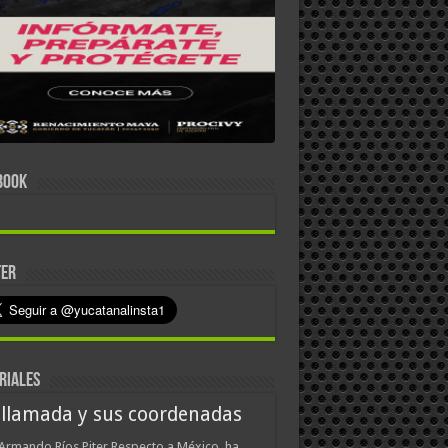
BOOK
TER
RIALES
 llamada y sus coordenadas
Armando Ríos Piter Respecto a México, ha