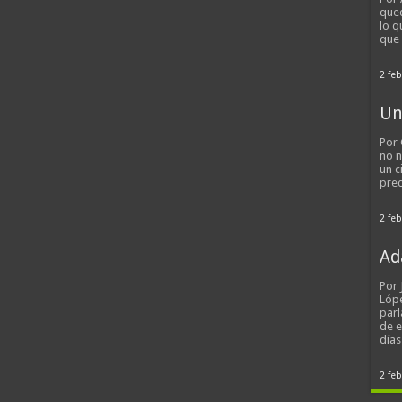
qued
lo q
que
2 feb
Un
Por 
no n
un c
pred
2 feb
Ad
Por
Lópe
parl
de 
día
2 feb