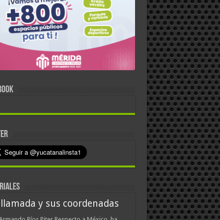
BOOK
TER
RIALES
 llamada y sus coordenadas
Armando Ríos Piter Respecto a México, ha