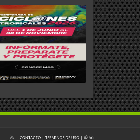
CONTACTO
|
TERMINOS DE USO
|
สล็อต