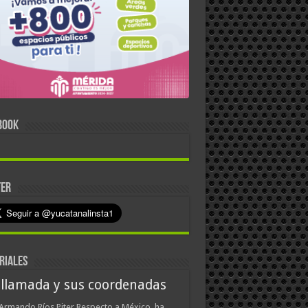
BOOK
TER
RIALES
 llamada y sus coordenadas
Armando Ríos Piter Respecto a México, ha