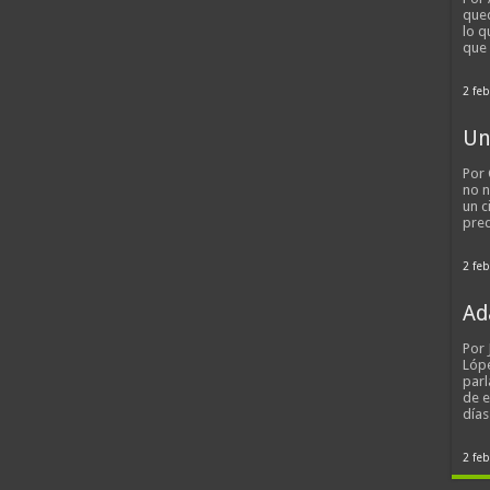
qued
lo q
que
2 feb
Un
Por 
no n
un c
pred
2 feb
Ad
Por
Lópe
parl
de 
día
2 feb