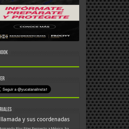
BOOK
TER
RIALES
 llamada y sus coordenadas
Armando Ríos Piter Respecto a México, ha