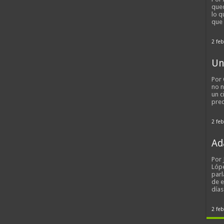
qued
lo q
que
2 feb
Un
Por 
no n
un c
pred
2 feb
Ad
Por
Lópe
parl
de 
día
2 feb